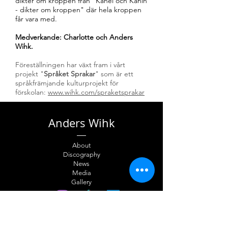
dikter om kroppen från "Kanel och Kanin
- dikter om kroppen" där hela kroppen
får vara med.
Medverkande: Charlotte och Anders
Wihk.​
Föreställningen har växt fram i vårt
projekt "
Språket Sprakar
" som är ett
språkfrämjande kulturprojekt för
förskolan:
www.wihk.com/spraketsprakar
Anders Wihk
About
Discography
News
Media
Gallery
Charlotte Wihk