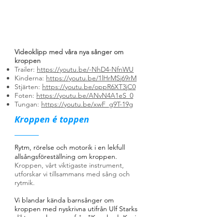
Videoklipp med våra nya sånger om
kroppen
Trailer:
https://youtu.be/-NhD4-NfnWU
Kinderna:
https://youtu.be/1lHrMSj69rM
Stjärten:
https://youtu.be/oppR6XT3jC0
Foten:
https://youtu.be/ANvN4A1eS_0
Tungan:
https://youtu.be/xwF_g9T-19g
Kroppen é toppen
Rytm, rörelse och motorik i en lekfull
allsångsföreställning om kroppen.
Kroppen, vårt viktigaste instrument,
utforskar vi tillsammans med sång och
rytmik.
Vi blandar kända barnsånger om
kroppen med nyskrivna utifrån Ulf Starks