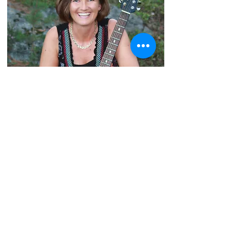
Charlotte Wihk
Rytmik och musik
för barn
Enter